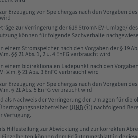
zur Erzeugung von Speichergas nach den Vorgaben des 
 wird
eträge zur Verringerung der §19 StromNEV-Umlage/ des 
utzung können für folgende Sachverhalte nachgewies
in einem Stromspeicher nach den Vorgaben der § 19 Abs.
V.m. §§ 21 Abs. 1, 2 u. 4 EnFG verbraucht wird
in einem bidirektionalen Ladepunkt nach den Vorgaben d
 i.V.m. § 21 Abs. 3 EnFG verbraucht wird
zur Erzeugung von Speichergas nach den Vorgaben des § 
V.m. § 21 Abs. 5 EnFG verbraucht wird
nd als Nachweis der Verringerung der Umlagen für die
e Übertragungsnetzbetreiber (
ÜNB
) nachfolgend Ber
r Verfügung.
als Hilfestellung zur Abwicklung und zur korrekten Ab
Einzelheiten können dem Erläuterungsblatt in der jewe