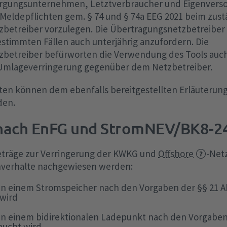
sorgungsunternehmen, Letztverbraucher und Eigenverso
 Meldepflichten gem. § 74 und § 74a EEG 2021 beim zus
betreiber vorzulegen. Die Übertragungsnetzbetreiber 
bestimmten Fällen auch unterjährig anzufordern. Die
betreiber befürworten die Verwendung des Tools auch
Umlageverringerung gegenüber dem Netzbetreiber.
iten können dem ebenfalls bereitgestellten Erläuteru
en.
nach EnFG und StromNEV/BK8-2
eträge zur Verringerung der KWKG und
Offshore
-Net
hverhalte nachgewiesen werden:
in einem Stromspeicher nach den Vorgaben der §§ 21 Abs
 wird
in einem bidirektionalen Ladepunkt nach den Vorgaben 
aucht wird