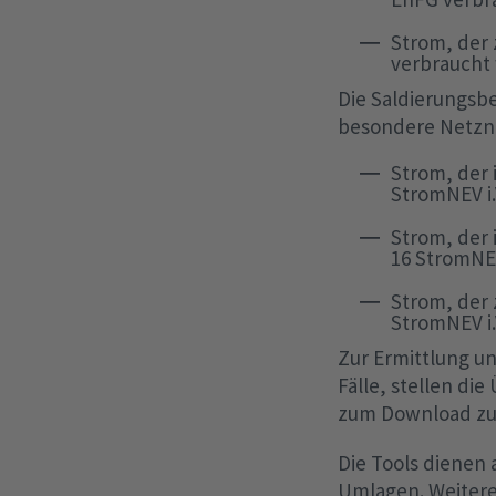
Strom, der 
verbraucht
Die Saldierungsb
besondere Netzn
Strom, der 
StromNEV i.
Strom, der 
16 StromNEV
Strom, der 
StromNEV i.
Zur Ermittlung u
Fälle, stellen di
zum Download zu
Die Tools dienen 
Umlagen. Weitere 