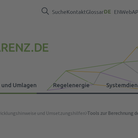
Suche
Kontakt
Glossar
DE
EN
WebAPI
n und Umlagen
Regelenergie
Systemdien
nd Umlagen
icklungshinweise und Umsetzungshilfen
Tools zur Berechnung d
Pressebereich
EEG
Daten Regelreserve
Betriebsfuehrung
ER-Verordnung
In
So
Al
Ve
Ka