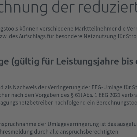
echnung der reduzie
Netzentgelte
FCA-Verordnung
EEG-Finanzierung
Aktivierte Regelleistung
Redispatch
Ve
Of
Ab
Ma
Te
Tr
Sc
be
EEG-Abrechnungen
Optimierte Regelleistung
Kapazitätsreserve
Au
aF
Baukostenzuschuss
SO-Verordnung
ngstools können verschiedene Marktteilnehmer die Ver
TA
/ 
Te
Transparenzanforderungen
Difference (ungewollter Austausch)
Elektrolyseanlagen
mF
Studien und Positionspapiere
CGMMv3
w. des Aufschlags für besondere Netznutzung für Str
po
§ 
Archiv
Sondermaßnahmen zum
Batteriespeichersysteme
IG
Datenaustausch
4Ü
Bilanzausgleich
Freiwillige Lastreduktion
Ka
Fr
 (gültig für Leistungsjahre bis 
KWKG
Sekündliche Daten
RfG-Verordnung
de
Nutzen statt Abregeln
Wi
KWKG-Umlage
MOL-Abweichungen
Fahrplanmanagement
Wi
KWKG-Abrechnung
nd als Nachweis der Verringerung der EEG-Umlage für S
Leitlinien Steuerbarkeitscheck nach §
15.
en
hen
her nach den Vorgaben des § 61l Abs. 1 EEG 2021 verbr
Transparenzanforderungen
12 Abs. 2 d EnWG
tragungsnetzbetreiber nachfolgend ein Berechnungsto
COM
nanspruchnahme der Umlageverringerung ist das ausgefül
ahresmeldung durch alle anspruchsberechtigten