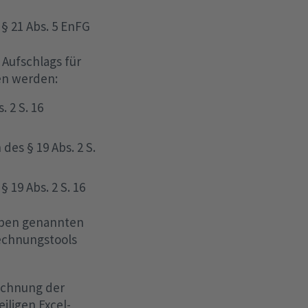
§ 21 Abs. 5 EnFG
Aufschlags für
en werden:
 2 S. 16
es § 19 Abs. 2 S.
19 Abs. 2 S. 16
 oben genannten
echnungstools
rechnung der
iligen Excel-