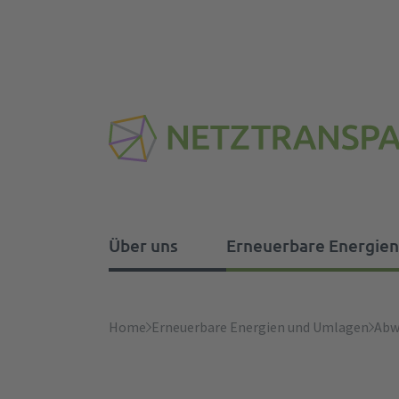
Über uns
Erneuerbare Energie
Über uns
Erneuerbare Energien u
Regelenergie
Systemdienstleistungen
Strommarktdesign
Home
Erneuerbare Energien und Umlagen
Abw
Aufgaben
Abwicklungshinweise und
Ausgleichsenergiepreis
Frequenzhaltung
Strommarkt-Forum