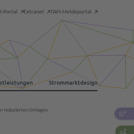
-Portal
Extranet
TAM-Meldeportal
stleistungen
Strommarktdesign
er reduzierten Umlagen
formationsplattformen
nstige Umlagen
tdaten-Archiv
rsorgungswiederaufbau
pazitätsmechanismus