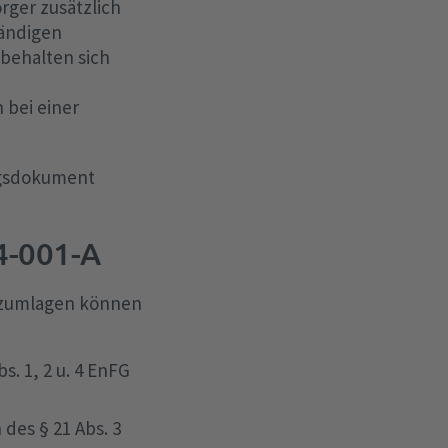
rger zusätzlich
tändigen
behalten sich
 bei einer
ngsdokument
4-001-A
zumlagen können
. 1, 2 u. 4 EnFG
des § 21 Abs. 3