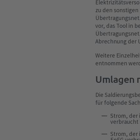
Elektrizitätsver
zu den sonstigen
Übertragungsnetz
vor, das Tool in 
Übertragungsnetz
Abrechnung der 
Weitere Einzelhe
entnommen werd
Umlagen 
Die Saldierungsb
für folgende Sac
Strom, der 
verbraucht
Strom, der 
EnFG verbr