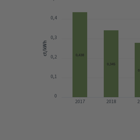
0,4
0,3
ct/kWh
0,438
0,2
0,345
0
0,1
0
2017
2018
2