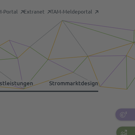
-Portal
Extranet
TAM-Meldeportal
stleistungen
Strommarktdesign
formationsplattformen
nstige Umlagen
tdaten-Archiv
rsorgungswiederaufbau
pazitätsmechanismus