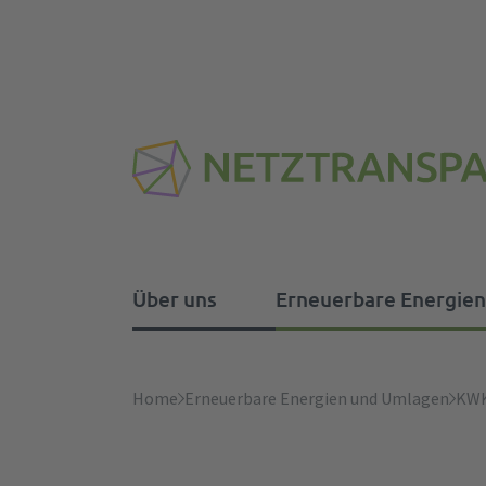
Über uns
Erneuerbare Energie
Über uns
Erneuerbare Energien u
Regelenergie
Systemdienstleistungen
Strommarktdesign
Home
Erneuerbare Energien und Umlagen
KW
Aufgaben
Abwicklungshinweise und
Ausgleichsenergiepreis
Frequenzhaltung
Strommarkt-Forum