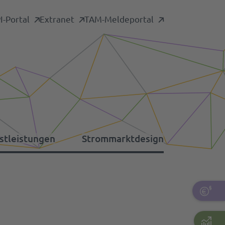
-Portal
Extranet
TAM-Meldeportal
stleistungen
Strommarktdesign
formationsplattformen
nstige Umlagen
tdaten-Archiv
rsorgungswiederaufbau
pazitätsmechanismus