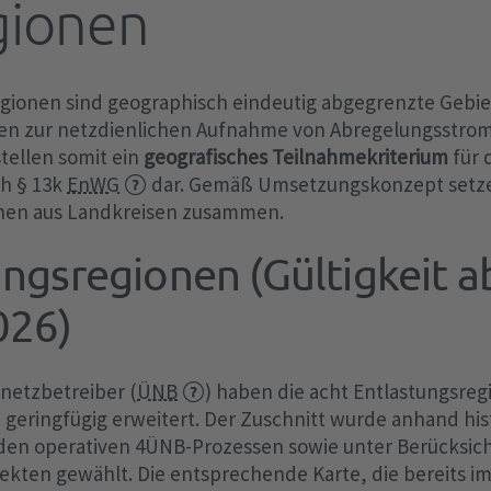
gionen
Netzentgelte
FCA-Verordnung
EEG-Finanzierung
Aktivierte Regelleistung
Redispatch
Ve
Of
Ab
Ma
Te
Tr
Sc
be
EEG-Abrechnungen
Optimierte Regelleistung
Kapazitätsreserve
Au
aF
Baukostenzuschuss
SO-Verordnung
egionen sind geographisch eindeutig abgegrenzte Gebie
TA
/ 
Te
Transparenzanforderungen
Difference (ungewollter Austausch)
Elektrolyseanlagen
mF
Studien und Positionspapiere
CGMMv3
gen zur netzdienlichen Aufnahme von Abregelungsstro
po
§ 
Archiv
Sondermaßnahmen zum
Batteriespeichersysteme
IG
stellen somit ein
geografisches Teilnahmekriterium
für 
Datenaustausch
4Ü
h § 13k
EnWG
Bilanzausgleich
dar. Gemäß Umsetzungskonzept setze
Freiwillige Lastreduktion
Ka
Fr
onen aus Landkreisen zusammen.
KWKG
Sekündliche Daten
RfG-Verordnung
de
Nutzen statt Abregeln
Wi
ungsregionen (Gültigkeit 
KWKG-Umlage
MOL-Abweichungen
Fahrplanmanagement
Wi
KWKG-Abrechnung
026)
Leitlinien Steuerbarkeitscheck nach §
15.
en
hen
Transparenzanforderungen
12 Abs. 2 d EnWG
netzbetreiber (
ÜNB
) haben die acht Entlastungsreg
COM
geringfügig erweitert. Der Zuschnitt wurde anhand his
den operativen 4ÜNB-Prozessen sowie unter Berücksic
kten gewählt. Die entsprechende Karte, die bereits i