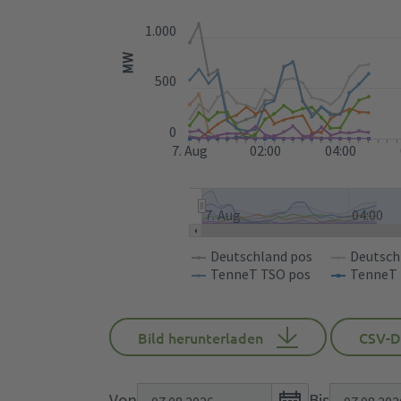
1.000
MW
500
0
7. Aug
02:00
04:00
7. Aug
04:00
Deutschland pos
Deutsch
TenneT TSO pos
TenneT 
Bild herunterladen
CSV-D
Open
Von
Bis