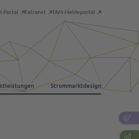
-Portal
Extranet
TAM-Meldeportal
stleistungen
Strommarktdesign
formationsplattformen
nstige Umlagen
tdaten-Archiv
rsorgungswiederaufbau
pazitätsmechanismus