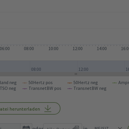
06:00
08:00
10:00
12:00
14:00
16:
08:00
12:00
1
land neg
50Hertz pos
50Hertz neg
Ampr
TSO neg
TransnetBW pos
TransnetBW neg
atei herunterladen
Open
oder
in