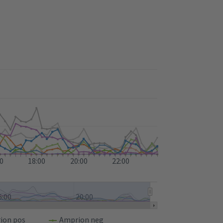
00
18:00
20:00
22:00
6:00
20:00
ion pos
Amprion neg