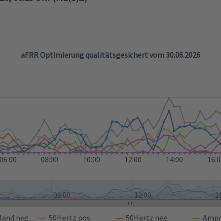
aFRR Optimierung qualitätsgesichert vom 30.06.2026
06:00
08:00
10:00
12:00
14:00
16:
08:00
12:00
1
land neg
50Hertz pos
50Hertz neg
Ampr