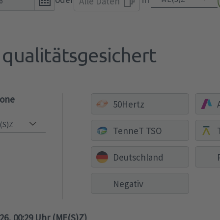
Alle Daten
the
calendar
popup.
qualitätsgesichert
zone
50Hertz
TenneT TSO
Deutschland
Negativ
026, 00:29 Uhr (ME(S)Z)