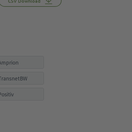
CSV Download
Amprion
TransnetBW
Positiv