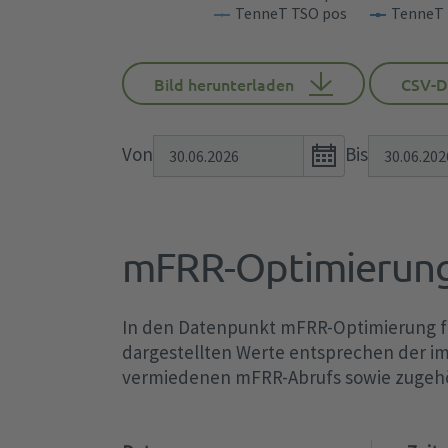
TenneT TSO pos
TenneT 
Bild herunterladen
CSV-D
Open
Von
Bis
the
calendar
popup.
mFRR-Optimierun
In den Datenpunkt mFRR-Optimierung fli
dargestellten Werte entsprechen der im
vermiedenen mFRR-Abrufs sowie zugeh