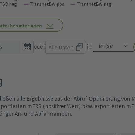
TSO neg
TransnetBW pos
TransnetBW neg
atei herunterladen
Open
oder
in
Alle Daten
the
calendar
popup.
g
eßen alle Ergebnisse aus der Abruf-Optimierung von M
portierten mFRR (positiver Wert) bzw. exportierten mFR
öriger An- und Abfahrrampen.