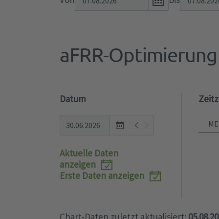
the
calendar
popup.
aFRR-Optimierung 
Datum
Zeit
Open
the
calendar
Aktuelle Daten
popup.
anzeigen
Erste Daten anzeigen
Chart-Daten zuletzt aktualisiert:
05.08.2