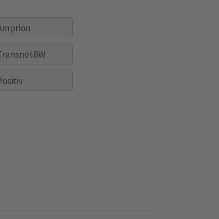
Amprion
TransnetBW
Positiv