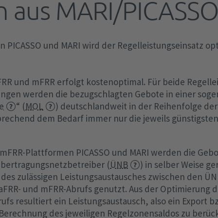
n aus MARI/PICASS
Netzentgelte
FCA-Verordnung
EEG-Finanzierung
Aktivierte Regelleistung
Redispatch
Ve
Of
Ab
Ma
Te
Tr
Sc
be
EEG-Abrechnungen
Optimierte Regelleistung
Kapazitätsreserve
Au
aF
Baukostenzuschuss
SO-Verordnung
n PICASSO und MARI wird der Regelleistungseinsatz opt
TA
/ 
Te
Transparenzanforderungen
Difference (ungewollter Austausch)
Elektrolyseanlagen
mF
Studien und Positionspapiere
CGMMv3
po
§ 
Archiv
Sondermaßnahmen zum
Batteriespeichersysteme
IG
Datenaustausch
4Ü
aFRR und mFRR erfolgt kostenoptimal. Für beide Regell
Bilanzausgleich
Freiwillige Lastreduktion
Ka
Fr
ungen werden die bezugschlagten Gebote in einer sog
KWKG
Sekündliche Daten
RfG-Verordnung
de
Nutzen statt Abregeln
te
“ (
MOL
) deutschlandweit in der Reihenfolge der
Wi
KWKG-Umlage
MOL-Abweichungen
prechend dem Bedarf immer nur die jeweils günstigste
Fahrplanmanagement
Wi
KWKG-Abrechnung
Leitlinien Steuerbarkeitscheck nach §
15.
en
hen
Transparenzanforderungen
12 Abs. 2 d EnWG
 mFRR-Plattformen PICASSO und MARI werden die Gebo
bertragungsnetzbetreiber (
ÜNB
) in selber Weise ge
 des zulässigen Leistungsaustausches zwischen den ÜNB
COM
aFRR- und mFRR-Abrufs genutzt. Aus der Optimierung d
ufs resultiert ein Leistungsaustausch, also ein Export b
 Berechnung des jeweiligen Regelzonensaldos zu berücks