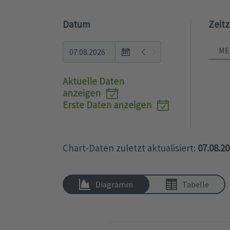
Datum
Zeit
Open
the
calendar
Aktuelle Daten
popup.
anzeigen
Erste Daten anzeigen
Chart-Daten zuletzt aktualisiert:
07.08.2
Diagramm
Tabelle