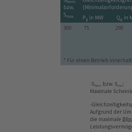
Nenn
bzw.
(Minimalanforderun
S
max
P
in MW
Q
in 
g
g
300
75
290
* Für einen Betrieb innerhal
-S
bzw. S
:
Nenn
max
Maximale Scheinl
-Gleichzeitigkeit
Aufgrund der Umr
die maximale
Bli
Leistungsvermöge