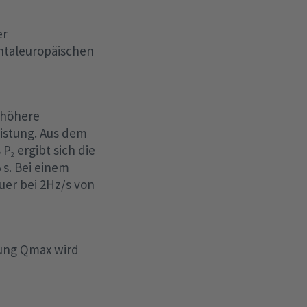
er
ntaleuropäischen
 höhere
istung. Aus dem
 P
ergibt sich die
2
 s. Bei einem
uer bei 2Hz/s von
tung Qmax wird