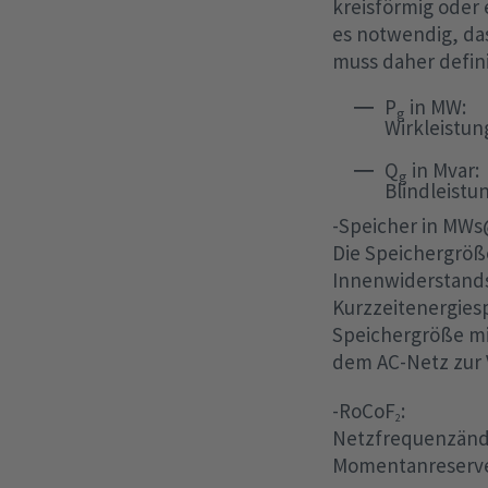
kreisförmig oder 
es notwendig, das
muss daher defin
P
in MW:
g
Wirkleistun
Q
in Mvar:
g
Blindleistu
-Speicher in MW
Die Speichergröße
Innenwiderstands
Kurzzeitenergiesp
Speichergröße mit
dem AC-Netz zur 
-RoCoF
:
2
Netzfrequenzände
Momentanreserve