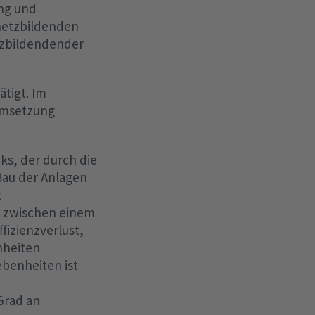
ng und
 netzbildenden
etzbildendender
tigt. Im
Umsetzung
ks, der durch die
Bau der Anlagen
t
n zwischen einem
fizienzverlust,
nheiten
benheiten ist
Grad an