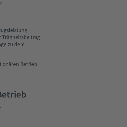
r
zugsleistung
r Trägheitsbeitrag
lage zu dem
tionären Betrieb
Betrieb
t