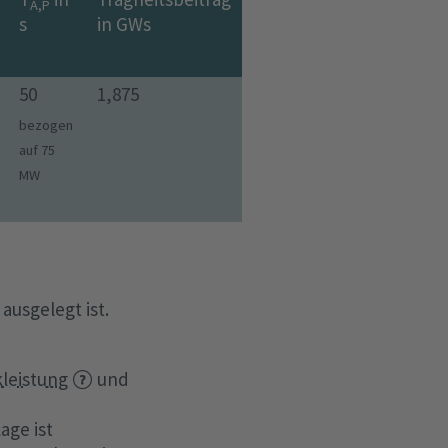
A,P
s
in GWs
50
1,875
bezogen
auf 75
MW
usgelegt ist.
kleistung
und
age ist