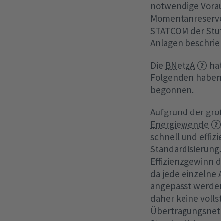
notwendige Vorau
Momentanreserve 
STATCOM der Stuf
Anlagen beschrie
Die
BNetzA
hat
Folgenden haben
begonnen.
Aufgrund der gro
Energiewende
schnell und effiz
Standardisierung
Effizienzgewinn d
da jede einzelne
angepasst werden
daher keine volls
Übertragungsnetz