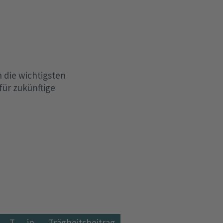
 die wichtigsten
für zukünftige
T
in
Trägheitsbeitrag