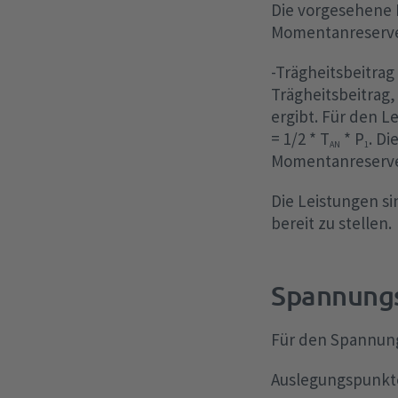
Die vorgesehene E
Momentanreserveb
-Trägheitsbeitrag
Trägheitsbeitrag,
ergibt. Für den 
= 1/2 * T
* P
. Di
AN
1
Momentanreserveb
Die Leistungen s
bereit zu stellen.
Spannungs
Für den Spannung
Auslegungspunkt