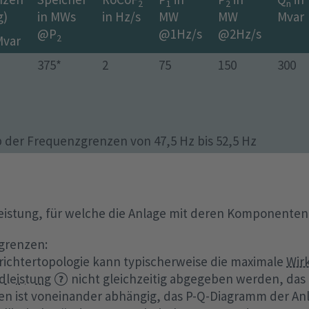
2
1
2
n
g)
in MWs
in Hz/s
MW
MW
Mvar
@P
@1Hz/s
@2Hz/s
2
Mvar
375*
2
75
150
300
b der Frequenzgrenzen von 47,5 Hz bis 52,5 Hz
eistung, für welche die Anlage mit deren Komponenten a
sgrenzen:
ichtertopologie kann typischerweise die maximale
Wir
ndleistung
nicht gleichzeitig abgegeben werden, das
n ist voneinander abhängig, das P-Q-Diagramm der Anl