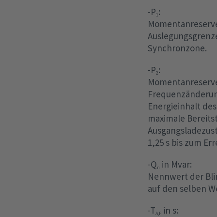
-P
:
1
Momentanreserve
Auslegungsgrenze
Synchronzone.
-P
:
2
Momentanreservea
Frequenzänderung
Energieinhalt de
maximale Bereitst
Ausgangsladezust
1,25 s bis zum Er
-Q
in Mvar:
n
Nennwert der Bli
auf den selben We
-T
in s:
A,P