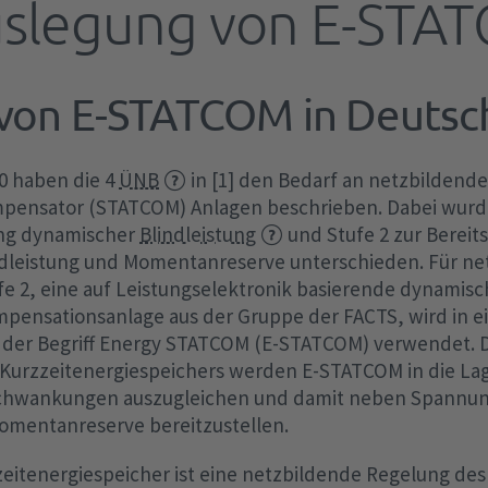
Auslegung von E-ST
Netzentgelte
FCA-Verordnung
EEG-Finanzierung
Aktivierte Regelleistung
Redispatch
Ve
Of
Ab
Ma
Te
Tr
Sc
be
EEG-Abrechnungen
Optimierte Regelleistung
Kapazitätsreserve
Au
aF
Baukostenzuschuss
SO-Verordnung
von E-STATCOM in Deutsc
TA
/ 
Te
Transparenzanforderungen
Difference (ungewollter Austausch)
Elektrolyseanlagen
mF
Studien und Positionspapiere
CGMMv3
po
§ 
Archiv
Sondermaßnahmen zum
Batteriespeichersysteme
IG
Datenaustausch
4Ü
0 haben die 4
ÜNB
in [1] den Bedarf an netzbildend
Bilanzausgleich
Freiwillige Lastreduktion
Ka
Fr
pensator (STATCOM) Anlagen beschrieben. Dabei wurd
KWKG
Sekündliche Daten
RfG-Verordnung
de
Nutzen statt Abregeln
lung dynamischer
Blindleistung
und Stufe 2 zur Bereit
Wi
KWKG-Umlage
dleistung und Momentanreserve unterschieden. Für ne
MOL-Abweichungen
Fahrplanmanagement
e 2, eine auf Leistungselektronik basierende dynamis
Wi
KWKG-Abrechnung
Leitlinien Steuerbarkeitscheck nach §
mpensationsanlage aus der Gruppe der FACTS, wird in e
15.
en
hen
Transparenzanforderungen
12 Abs. 2 d EnWG
2]) der Begriff Energy STATCOM (E-STATCOM) verwendet. 
s Kurzzeitenergiespeichers werden E-STATCOM in die Lag
schwankungen auszugleichen und damit neben Spannung
COM
mentanreserve bereitzustellen.
itenergiespeicher ist eine netzbildende Regelung de