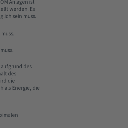
COM Anlagen ist
tellt werden. Es
glich sein muss.
n muss.
 muss.
n aufgrund des
alt des
ird die
h als Energie, die
aximalen