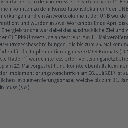
nsverfahrens, in dem interessierte Parteien vom 10. Feb
ehmen konnten zu dem Konsultationsdokument der ÜNB
merkungen und ein Antwortdokument der ÜNB wurden a
ffentlicht und wurden in zwei Workshops Ende April disk
 Energiebranche war dabei das ausdrückliche Ziel und 
 der GLDPM-Umsetzung angestrebt. Am 11. Mai veröffen
PM-Prozessbeschreibungen, die bis zum 25. Mai komm
tfaden für die Implementierung des CGMES-Formats ("
leitfaden") wurde interessierten Verteilungsnetzbetre
p am 29. Mai vorgestellt und konnte ebenfalls kommen
der Implementierungsvorschriften am 06. Juli 2017 ist z
tlichen Implementierungsphase, welche bis zum 11. Jan
n muss (s.o.).