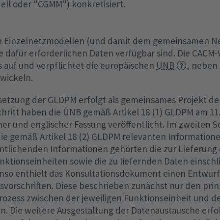
l oder "CGMM") konkretisiert.
on Einzelnetzmodellen (und damit dem gemeinsamen Ne
 dafür erforderlichen Daten verfügbar sind. Die CACM-
s auf und verpflichtet die europäischen
ÜNB
, neben
wickeln.
setzung der GLDPM erfolgt als gemeinsames Projekt de
hritt haben die ÜNB gemäß Artikel 18 (1) GLDPM am 11.
er und englischer Fassung veröffentlicht. Im zweiten 
die gemäß Artikel 18 (2) GLDPM relevanten Informatione
entlichenden Informationen gehörten die zur Lieferung
nktionseinheiten sowie die zu liefernden Daten einschl
benso enthielt das Konsultationsdokument einen Entwurf
vorschriften. Diese beschrieben zunächst nur den prinz
ozess zwischen der jeweiligen Funktionseinheit und d
en. Die weitere Ausgestaltung der Datenaustausche erf