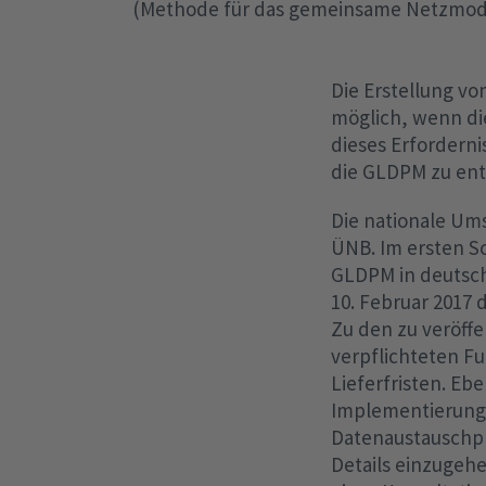
(Methode für das gemeinsame Netzmodel
Die Erstellung v
möglich, wenn die
dieses Erforderni
die GLDPM zu ent
Die nationale Um
ÜNB. Im ersten Sc
GLDPM in deutsch
10. Februar 2017 
Zu den zu veröff
verpflichteten Fu
Lieferfristen. E
Implementierungs
Datenaustauschpr
Details einzugeh