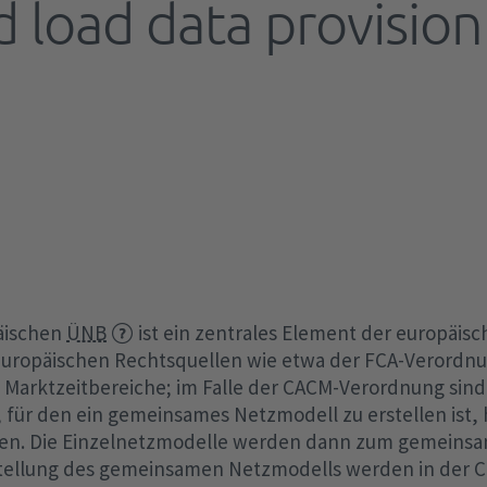
d load data provisi
Netzentgelte
FCA-Verordnung
EEG-Finanzierung
Aktivierte Regelleistung
Redispatch
Ve
Of
Ab
Ma
Te
Tr
Sc
be
EEG-Abrechnungen
Optimierte Regelleistung
Kapazitätsreserve
Au
aF
Baukostenzuschuss
SO-Verordnung
TA
/ 
Te
Transparenzanforderungen
Difference (ungewollter Austausch)
Elektrolyseanlagen
mF
Studien und Positionspapiere
CGMMv3
po
§ 
Archiv
Sondermaßnahmen zum
Batteriespeichersysteme
IG
Datenaustausch
4Ü
Bilanzausgleich
Freiwillige Lastreduktion
Ka
Fr
KWKG
Sekündliche Daten
RfG-Verordnung
de
Nutzen statt Abregeln
Wi
KWKG-Umlage
MOL-Abweichungen
Fahrplanmanagement
Wi
KWKG-Abrechnung
Leitlinien Steuerbarkeitscheck nach §
15.
en
äischen
ÜNB
ist ein zentrales Element der europäi
hen
Transparenzanforderungen
12 Abs. 2 d EnWG
uropäischen Rechtsquellen wie etwa der FCA-Verordnun
Marktzeitbereiche; im Falle der CACM-Verordnung sind 
COM
, für den ein gemeinsames Netzmodell zu erstellen ist,
ellen. Die Einzelnetzmodelle werden dann zum gemein
tellung des gemeinsamen Netzmodells werden in der