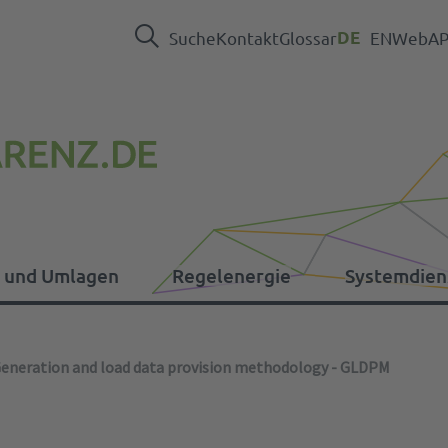
Suche
Kontakt
Glossar
DE
EN
WebAPI
n und Umlagen
Regelenergie
Systemdien
nd Umlagen
eneration and load data provision methodology - GLDPM
Pressebereich
EEG
Daten Regelreserve
Betriebsfuehrung
ER-Verordnung
In
So
Al
Ve
Ka