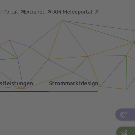
-Portal
Extranet
TAM-Meldeportal
stleistungen
Strommarktdesign
formationsplattformen
nstige Umlagen
tdaten-Archiv
rsorgungswiederaufbau
pazitätsmechanismus