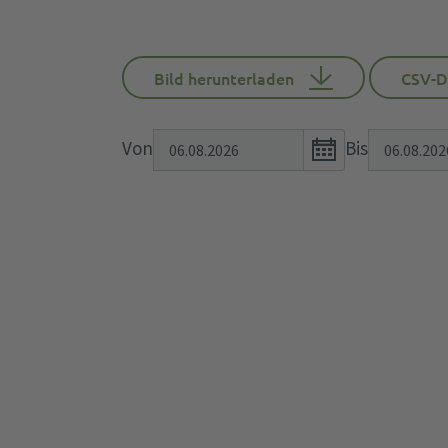
Bild herunterladen
CSV-D
Open
Von
Bis
the
calendar
popup.