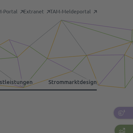
-Portal
Extranet
TAM-Meldeportal
stleistungen
Strommarktdesign
formationsplattformen
nstige Umlagen
tdaten-Archiv
rsorgungswiederaufbau
pazitätsmechanismus