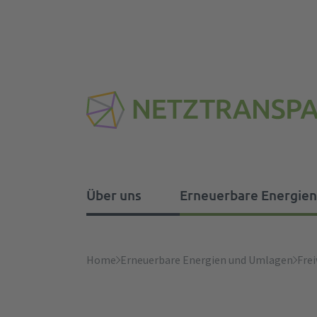
Über uns
Erneuerbare Energie
Über uns
Erneuerbare Energien u
Regelenergie
Systemdienstleistungen
Strommarktdesign
Home
Erneuerbare Energien und Umlagen
Frei
Aufgaben
Abwicklungshinweise und
Ausgleichsenergiepreis
Frequenzhaltung
Strommarkt-Forum