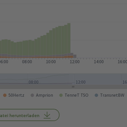
06:00
08:00
10:00
12:00
14:00
16:0
08:00
12:00
16
50Hertz
Amprion
TenneT TSO
TransnetBW
atei herunterladen