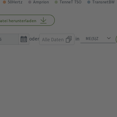
50Hertz
Amprion
TenneT TSO
TransnetBW
atei herunterladen
Open
oder
in
Alle Daten
the
calendar
popup.