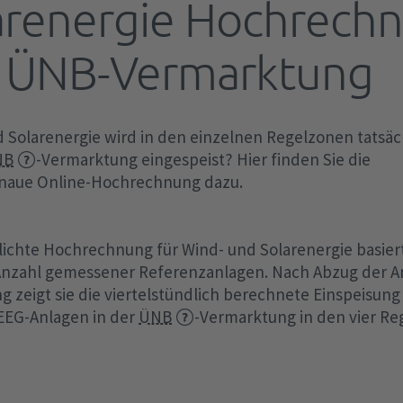
arenergie Hochrechn
Netzentgelte
FCA-Verordnung
EEG-Finanzierung
Aktivierte Regelleistung
Redispatch
Ve
Of
Ab
Ma
Te
Tr
Sc
be
r ÜNB-Vermarktung
EEG-Abrechnungen
Optimierte Regelleistung
Kapazitätsreserve
Au
aF
Baukostenzuschuss
SO-Verordnung
TA
/ 
Te
Transparenzanforderungen
Difference (ungewollter Austausch)
Elektrolyseanlagen
mF
Studien und Positionspapiere
CGMMv3
po
§ 
Archiv
Sondermaßnahmen zum
Batteriespeichersysteme
IG
d Solarenergie wird in den einzelnen Regelzonen tatsäc
Datenaustausch
4Ü
Bilanzausgleich
NB
-Vermarktung eingespeist? Hier finden Sie die
Freiwillige Lastreduktion
Ka
Fr
KWKG
enaue Online-Hochrechnung dazu.
Sekündliche Daten
RfG-Verordnung
de
Nutzen statt Abregeln
Wi
KWKG-Umlage
MOL-Abweichungen
Fahrplanmanagement
Wi
KWKG-Abrechnung
tlichte Hochrechnung für Wind- und Solarenergie basiert
Leitlinien Steuerbarkeitscheck nach §
15.
en
Anzahl gemessener Referenzanlagen. Nach Abzug der An
hen
Transparenzanforderungen
12 Abs. 2 d EnWG
 zeigt sie die viertelstündlich berechnete Einspeisun
 EEG-Anlagen in der
ÜNB
-Vermarktung in den vier R
COM