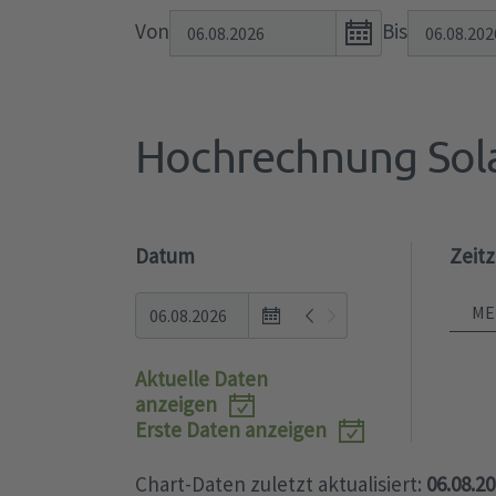
Open
Von
Bis
the
calendar
popup.
Hochrechnung Sol
Datum
Zeit
Open
the
calendar
Aktuelle Daten
popup.
anzeigen
Erste Daten anzeigen
Chart-Daten zuletzt aktualisiert:
06.08.2