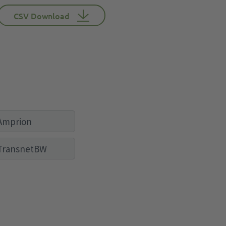
CSV Download
Amprion
TransnetBW