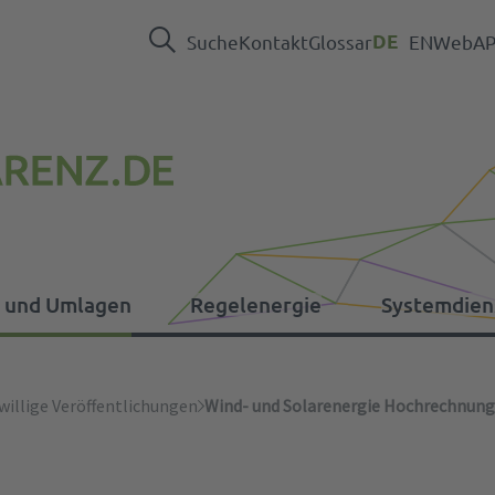
Suche
Kontakt
Glossar
DE
EN
WebAPI
n und Umlagen
Regelenergie
Systemdien
nd Umlagen
willige Veröffentlichungen
Wind- und Solarenergie Hochrechnung
Pressebereich
EEG
Daten Regelreserve
Betriebsfuehrung
ER-Verordnung
In
So
Al
Ve
Ka