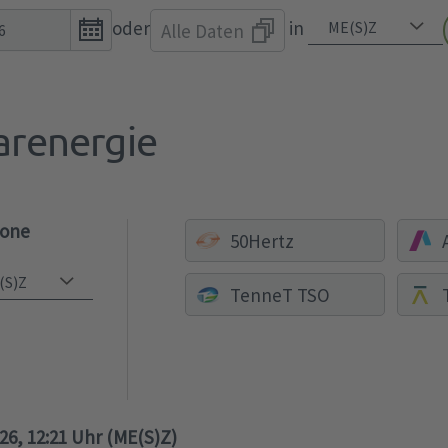
Open
oder
in
Alle Daten
the
calendar
popup.
arenergie
zone
50Hertz
TenneT TSO
026, 12:21 Uhr (ME(S)Z)