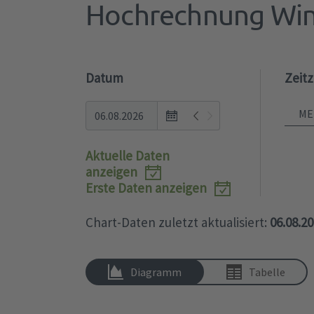
Hochrechnung Win
Datum
Zeit
Open
the
calendar
Aktuelle Daten
popup.
anzeigen
Erste Daten anzeigen
Chart-Daten zuletzt aktualisiert:
06.08.2
Diagramm
Tabelle