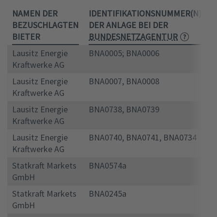
NAMEN DER
IDENTIFIKATIONSNUMMER(N)
R
BEZUSCHLAGTEN
DER ANLAGE BEI DER
I
BIETER
BUNDESNETZAGENTUR
Lausitz Energie
BNA0005; BNA0006
6
Kraftwerke AG
Lausitz Energie
BNA0007, BNA0008
6
Kraftwerke AG
Lausitz Energie
BNA0738, BNA0739
6
Kraftwerke AG
Lausitz Energie
BNA0740, BNA0741, BNA0734
9
Kraftwerke AG
Statkraft Markets
BNA0574a
5
GmbH
Statkraft Markets
BNA0245a
5
GmbH