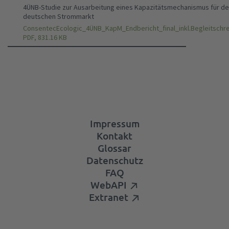
4ÜNB-Studie zur Ausarbeitung eines Kapazitätsmechanismus für d
deutschen Strommarkt
ConsentecEcologic_4ÜNB_KapM_Endbericht_final_inkl.Begleitschre
PDF, 831.16 KB
Impressum
Kontakt
Glossar
Datenschutz
FAQ
WebAPI
Extranet