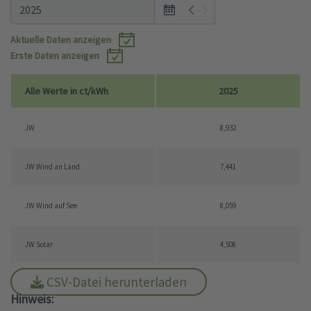
Op
en
the
Aktuelle Daten anzeigen
mo
Erste Daten anzeigen
nt
hye
Alle Werte in ct/kWh
2025
ar
vie
JW
8,932
w
po
JW
Wind an Land
7,441
pu
p.
JW
Wind auf See
8,059
JW
Solar
4,508
CSV-Datei herunterladen
Hinweis: