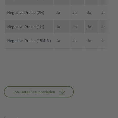
Negative Preise (2H)
Ja
Ja
Ja
Ja
J
Negative Preise (1H)
Ja
Ja
Ja
Ja
J
Negative Preise (15MIN)
Ja
Ja
Ja
Ja
J
Negative Preise (2CT)
Ja
Ja
Ja
Ja
J
CSV-Datei herunterladen