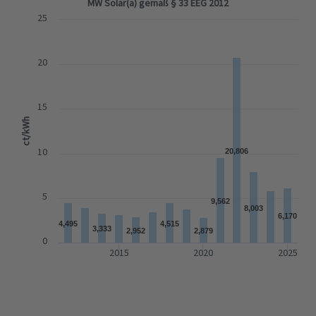
MW Solar(a) gemäß § 33 EEG 2012
25
20
15
ct/kWh
10
20,806
5
9,562
8,003
6,170
4,495
4,515
3,333
2,952
2,879
0
2015
2020
2025