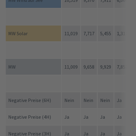
MW Solar
11,019
7,717
5,455
1,317
3
MW
11,009
9,658
9,929
7,852
9
Negative Preise (6H)
Nein
Nein
Nein
Ja
J
Negative Preise (4H)
Ja
Ja
Ja
Ja
J
Negative Preise (3H)
Ja
Ja
Ja
Ja
J