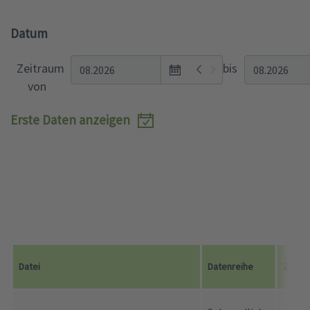
Datum
Open
Zeitraum
bis
the
von
monthyear
view
Erste Daten anzeigen
popup.
Datei
Datenreihe
Zeitr