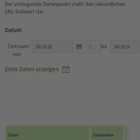
Der vorliegende Datenpunkt stellt den sekündlichen
SRL-Sollwert dar.
Datum
Open
Zeitraum
bis
the
von
monthyear
view
Erste Daten anzeigen
popup.
Datei
Datenreihe
Zeitra